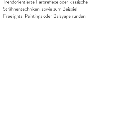
Trendorientierte Farbreflexe oder klassische
Strähnentechniken, sowie zum Beispiel
Freelights, Paintings oder Balayage runden
Ihre Frisur perfekt ab. Die neue Balayage
Farbtechnik beispielsweise lässt Ihr
Haar strahlen und lebendig wirken.