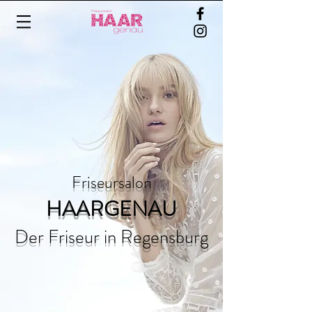
Friseursalon
HAARGENAU
Der Friseur in Regensburg